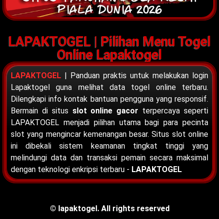
LAPAKTOGEL | Pilihan Menu Togel
Online Lapaktogel
LAPAKTOGEL
| Panduan praktis untuk melakukan login
Lapaktogel guna melihat data togel online terbaru.
Dilengkapi info kontak bantuan pengguna yang responsif.
Bermain di situs
slot online gacor
terpercaya seperti
LAPAKTOGEL menjadi pilihan utama bagi para pecinta
slot yang mengincar kemenangan besar. Situs slot online
ini dibekali sistem keamanan tingkat tinggi yang
melindungi data dan transaksi pemain secara maksimal
dengan teknologi enkripsi terbaru -
LAPAKTOGEL
© lapaktogel. All rights reserved