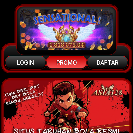
LOGIN
PROMO
DAFTAR